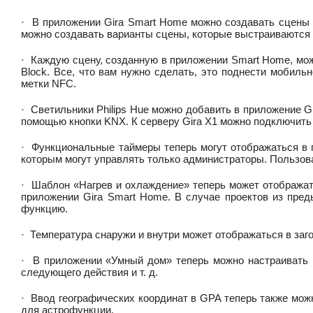
·
В приложении Gira Smart Home можно создавать сцены 
можно создавать варианты сцены, которые выстраиваются 
·
Каждую сцену, созданную в приложении Smart Home, мо
Block. Все, что вам нужно сделать, это поднести мобил
метки NFC.
·
Светильники Philips Hue можно добавить в приложение G
помощью кнопки KNX. К серверу Gira X1 можно подключить 
·
Функциональные таймеры теперь могут отображаться в 
которым могут управлять только администраторы. Пользова
·
Шаблон «Нагрев и охлаждение» теперь может отобража
приложении Gira Smart Home. В случае проектов из пре
функцию.
·
Температура снаружи и внутри может отображаться в за
·
В приложении «Умный дом» теперь можно настраивать р
следующего действия и т. д.
·
Ввод географических координат в GPA теперь также мо
для астрофункции.