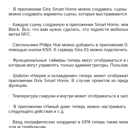
·
В приложении Gira Smart Home можно создавать сцены 
можно создавать варианты сцены, которые выстраиваются 
·
Каждую сцену, созданную в приложении Smart Home, мо
Block. Все, что вам нужно сделать, это поднести мобил
метки NFC.
·
Светильники Philips Hue можно добавить в приложение G
помощью кнопки KNX. К серверу Gira X1 можно подключить 
·
Функциональные таймеры теперь могут отображаться в 
которым могут управлять только администраторы. Пользова
·
Шаблон «Нагрев и охлаждение» теперь может отобража
приложении Gira Smart Home. В случае проектов из пре
функцию.
·
Температура снаружи и внутри может отображаться в за
·
В приложении «Умный дом» теперь можно настраивать р
следующего действия и т. д.
·
Ввод географических координат в GPA теперь также мо
для астрофункции.