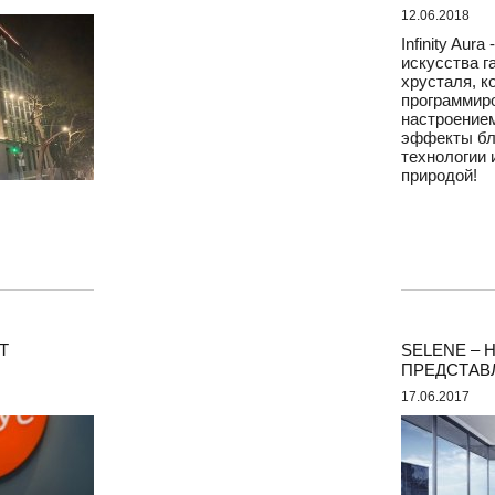
12.06.2018
Infinity Aur
искусства г
хрусталя, к
программир
настроением
эффекты бл
технологии 
природой!
Т
SELENE –
ПРЕДСТАВ
17.06.2017