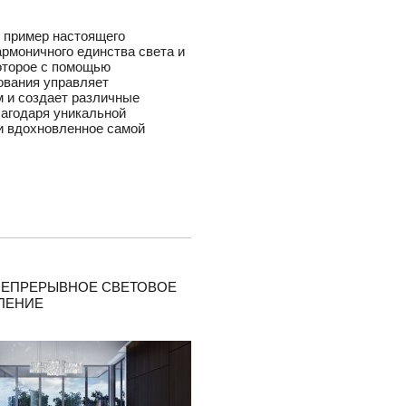
a - пример настоящего
армоничного единства света и
оторое с помощью
ования управляет
 и создает различные
агодаря уникальной
и вдохновленное самой
 НЕПРЕРЫВНОЕ СВЕТОВОЕ
ЛЕНИЕ