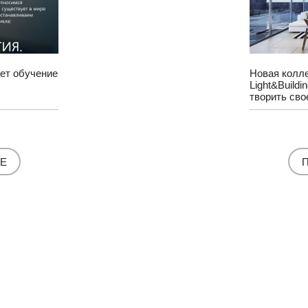
ает обучение
Новая колле
Light&Build
творить сво
Е